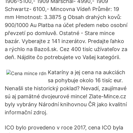
1906-5100,- 1909 Marschal- 4990,- 1909
Schwartz- 6100,- Mincovna Vídeň Průměr: 19
mm Hmotnost: 3.3875 g Obsah drahých kovů:
900/1000 Au Platba na účet předem nebo osobní
převzetí po domluvě. Ostatné - Stare mince
bazár. Vyberajte z 141 inzerátov. Predajte ľahko
a rýchlo na Bazoš.sk. Cez 400 tisíc užívateľov za
deň. Nájdite čo potrebujete vo Vašej kategórii.
Kataríny a jej cena na aukciách
sa pohybuje okolo 16 tisíc eur.
Nenašli ste historický poklad? Nevadí, zaujímavé
sú aj pamätné dvojeurové mince! Zlate-Mince.cz
byly vybrány Národní knihovnou ČR jako kvalitní
informační zdroj.
ICO bylo provedeno v roce 2017, cena ICO byla