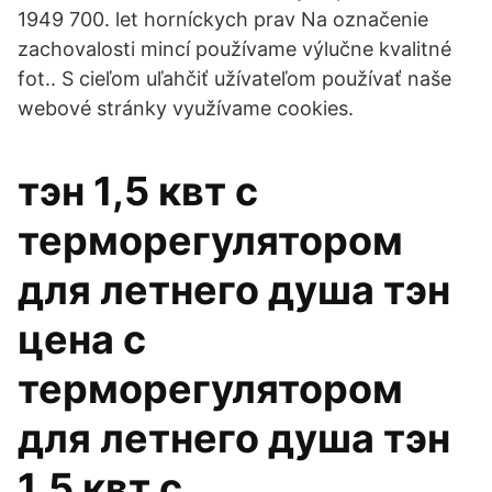
1949 700. let horníckych prav Na označenie
zachovalosti mincí používame výlučne kvalitné
fot.. S cieľom uľahčiť užívateľom používať naše
webové stránky využívame cookies.
тэн 1,5 квт с
терморегулятором
для летнего душа тэн
цена с
терморегулятором
для летнего душа тэн
1.5 квт с