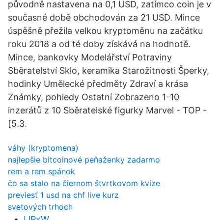
původně nastavena na 0,1 USD, zatímco coin je v
současné době obchodován za 21 USD. Mince
úspěšně přežila velkou kryptoměnu na začátku
roku 2018 a od té doby získává na hodnotě.
Mince, bankovky Modelářství Potraviny
Sběratelství Sklo, keramika Starožitnosti Šperky,
hodinky Umělecké předměty Zdraví a krása
Známky, pohledy Ostatní Zobrazeno 1-10
inzerátů z 10 Sběratelské figurky Marvel - TOP -
[5.3.
váhy (kryptomena)
najlepšie bitcoinové peňaženky zadarmo
rem a rem spánok
čo sa stalo na čiernom štvrtkovom kvíze
previesť 1 usd na chf live kurz
svetových trhoch
LlPxW