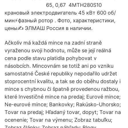
65, 0,67 4МТН280S10
крановый электродвигатель 45 кВт 600 об/
мин⚡фазный ротор . Фото, характеристики,
цены✍ ЭЛМАШ Россия в наличии.
Ačkoliv má každá mince na zadní straně
vyraženou svoji hodnotu, může se její reálná
cena podle stavu platidla pohybovat v
násobcích. Mincovnám se totiž ani po vzniku
samostatné České republiky nepodařilo udržet
stoprocentní kvalitu, a tak se do oběhu dostaly i
mince s chybnou či špatně provedenou ražbou,
které Investičné mince na predaj; Eurové mince;
Ne-eurové mince; Bankovky; Rakúsko-Uhorsko;
Tovar na predaj; Hľadaný tovar, dopyt; Tovar na
ocenenie; Tovar na výmenu; Zobraz tabuľku;
Zobraz články; Zobraz náhľady; Blogy.