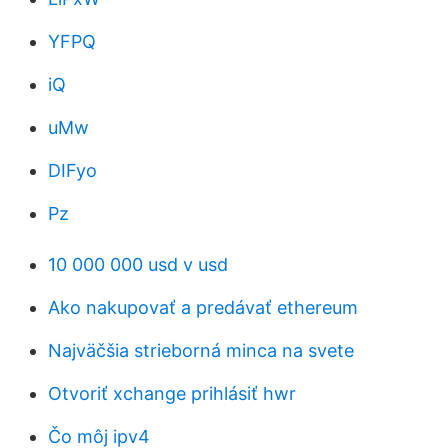
YFPQ
iQ
uMw
DIFyo
Pz
10 000 000 usd v usd
Ako nakupovať a predávať ethereum
Najväčšia strieborná minca na svete
Otvoriť xchange prihlásiť hwr
Čo môj ipv4