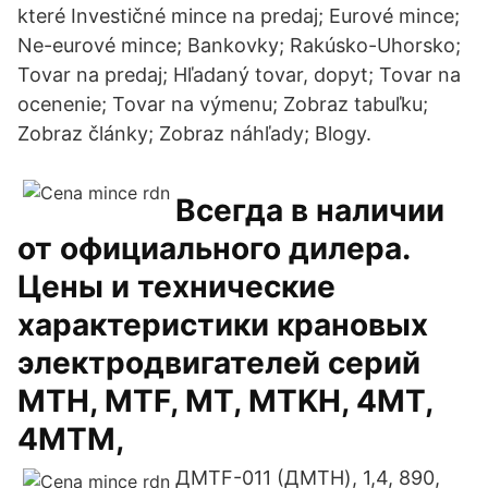
které Investičné mince na predaj; Eurové mince;
Ne-eurové mince; Bankovky; Rakúsko-Uhorsko;
Tovar na predaj; Hľadaný tovar, dopyt; Tovar na
ocenenie; Tovar na výmenu; Zobraz tabuľku;
Zobraz články; Zobraz náhľady; Blogy.
Всегда в наличии
от официального дилера.
Цены и технические
характеристики крановых
электродвигателей серий
MTH, MTF, MT, MTKH, 4MT,
4MTM,
ДМТF-011 (ДМТН), 1,4, 890,