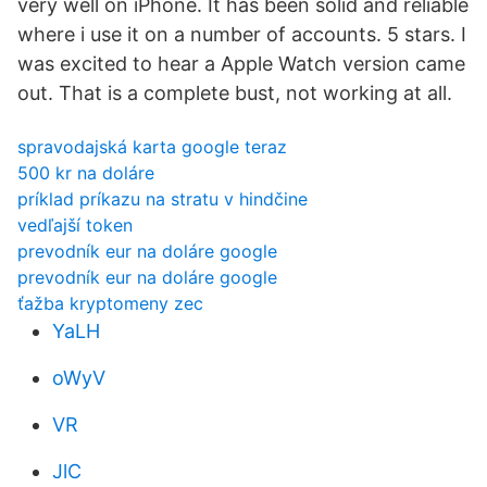
very well on iPhone. It has been solid and reliable
where i use it on a number of accounts. 5 stars. I
was excited to hear a Apple Watch version came
out. That is a complete bust, not working at all.
spravodajská karta google teraz
500 kr na doláre
príklad príkazu na stratu v hindčine
vedľajší token
prevodník eur na doláre google
prevodník eur na doláre google
ťažba kryptomeny zec
YaLH
oWyV
VR
JlC