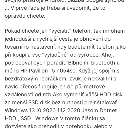
… V prvé řadě je třeba si uvědomit, že to
opravdu chcete.
Pokud chcete jen "vyčistit" telefon, tak mnohem
jednodušší a rychlejší cesta je obnovení do
továrního nastavení, kdy budete mít telefon jako
při koupi a vše "vyladěné" od výrobce. Ahoj,
potřeboval bych poradit. Blbne mi bluetooth u
mého HP Pavilion 15 n054sc. Když jej spojím s
bezdrátovým repráčkem, zvuk je nekvalitní a
navíc přenos funguje jen do půl metrové
vzdálenosti od ntb Ako vymeniť väčší HDD disk
za menší SSD disk bez nutnosti preinštalovať
Windows 13.10.2020 1.12.2020 Jasom Dotnet
HDD , SSD , Windows V tomto článku sa
dozviete ako prehodiť v notebooku alebo v