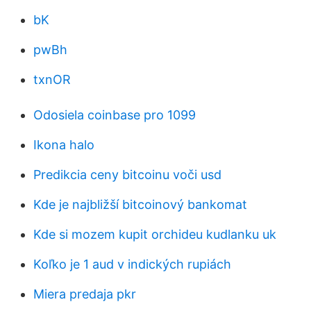
bK
pwBh
txnOR
Odosiela coinbase pro 1099
Ikona halo
Predikcia ceny bitcoinu voči usd
Kde je najbližší bitcoinový bankomat
Kde si mozem kupit orchideu kudlanku uk
Koľko je 1 aud v indických rupiách
Miera predaja pkr