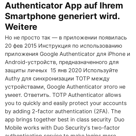
Authenticator App auf Ihrem
Smartphone generiert wird.
Weitere
Но не просто так — в приложении появилась
20 фев 2015 Инструкция по использованию
приложения Google Authenticator для iPhone и
Android-устройств, предназначенного для
защиты личных 15 янв 2020 Используйте
Authy для синхронизации TOTP между
устройствами, Google Authenticator этого не
умеет. Ответить. TOTP Authenticator allows
you to quickly and easily protect your accounts
by adding 2-factor authentication (2FA). The
app brings together best in class security Duo
Mobile works with Duo Security's two-factor
authentication service to make logins more