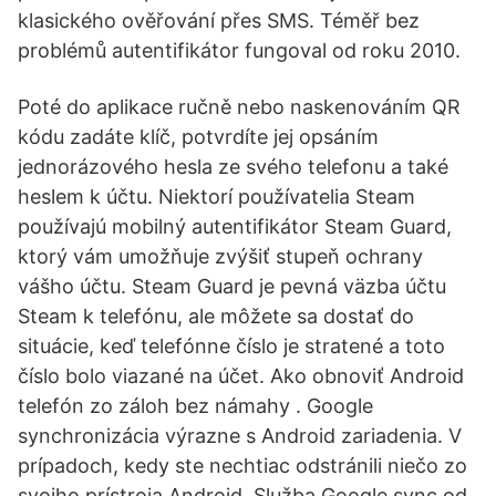
klasického ověřování přes SMS. Téměř bez
problémů autentifikátor fungoval od roku 2010.
Poté do aplikace ručně nebo naskenováním QR
kódu zadáte klíč, potvrdíte jej opsáním
jednorázového hesla ze svého telefonu a také
heslem k účtu. Niektorí používatelia Steam
používajú mobilný autentifikátor Steam Guard,
ktorý vám umožňuje zvýšiť stupeň ochrany
vášho účtu. Steam Guard je pevná väzba účtu
Steam k telefónu, ale môžete sa dostať do
situácie, keď telefónne číslo je stratené a toto
číslo bolo viazané na účet. Ako obnoviť Android
telefón zo záloh bez námahy . Google
synchronizácia výrazne s Android zariadenia. V
prípadoch, kedy ste nechtiac odstránili niečo zo
svojho prístroja Android, Služba Google sync od